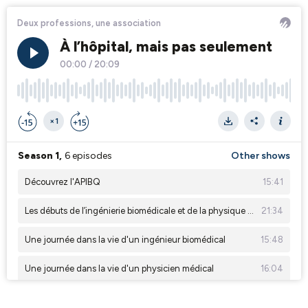
Deux professions, une association
À l’hôpital, mais pas seulement
00:00
/
20:09
×1
Season 1,
6 episodes
Other shows
Découvrez l'APIBQ
15:41
Les débuts de l’ingénierie biomédicale et de la physique médicale au Québec
21:34
Une journée dans la vie d'un ingénieur biomédical
15:48
Une journée dans la vie d'un physicien médical
16:04
Protéger les patients, protéger les intervenants
24:23