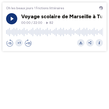
Oh les beaux jours ! Frictions littéraires
Voyage scolaire de Marseille à Tuni
00:00
/
22:00
•
82
×1