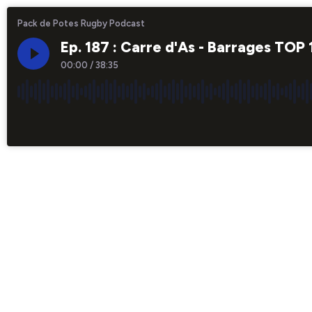
Pack de Potes Rugby Podcast
Ep. 187 : Carre d'As - Barrages TOP 
00:00
/
38:35
×1