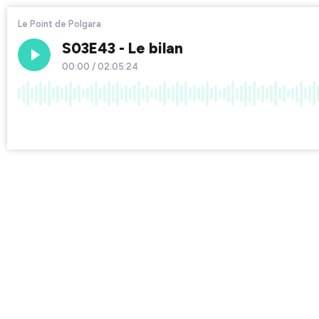
Le Point de Polgara
S03E43 - Le bilan
00:00
/
02:05:24
×1
Chapters