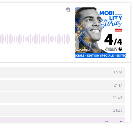
32:16
21:17
19:43
21:23
21 min left