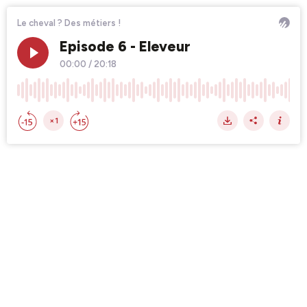
Le cheval ? Des métiers !
Episode 6 - Eleveur
00:00
/
20:18
×1