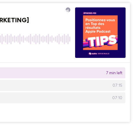
ARKETING]
7 min left
07:15
07:10