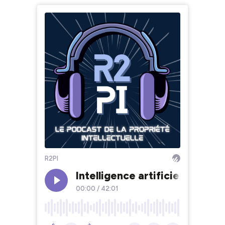
R2PI
Intelligence artificielle et BD
00:00
/
42:01