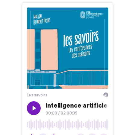
Les savoirs
Intelligence artificielle : opp
00:00
/
02:00:39