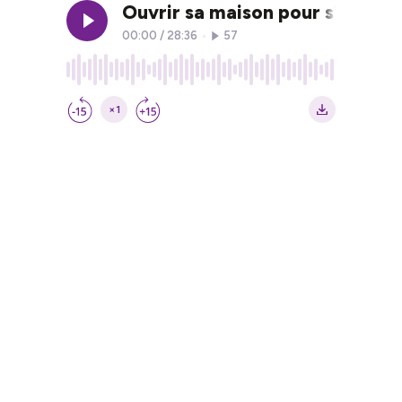
Ouvrir sa maison pour s'ouvrir
00:00
/
28:36
•
57
×1