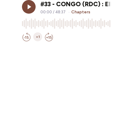
#33 - CONGO (RDC) : Elle travai
Chapters
00:00
/
48:37
•
×1