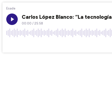
Esade
Carlos López Blanco: “La tecnología
00:00
/
25:58
×1