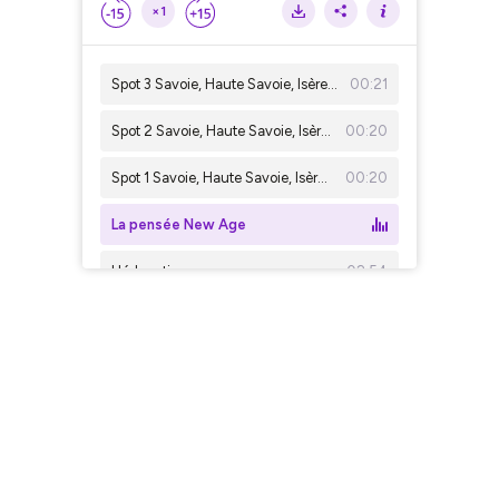
×1
Spot 3 Savoie, Haute Savoie, Isère et Puy de Dôme
00:21
Spot 2 Savoie, Haute Savoie, Isère et Puy de Dôme
00:20
Spot 1 Savoie, Haute Savoie, Isère et Puy de Dôme
00:20
La pensée New Age
L'éducation
02:54
Les formations
02:51
La religion
02:40
Fortune et Charlatanisme
02:45