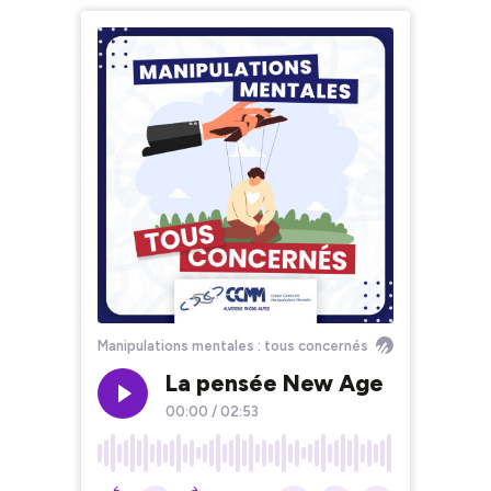
Manipulations mentales : tous concernés
La pensée New Age
00:00
/
02:53