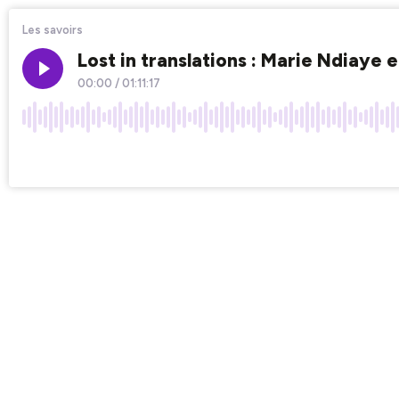
Les savoirs
Lost in translations : Marie Ndiaye 
00:00
/
01:11:17
×1