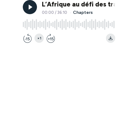
L’Afrique au défi des transition
Chapters
00:00
/
36:10
•
×1