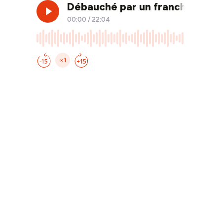
Débauché par un franchiseur a
00:00
/
22:04
×1