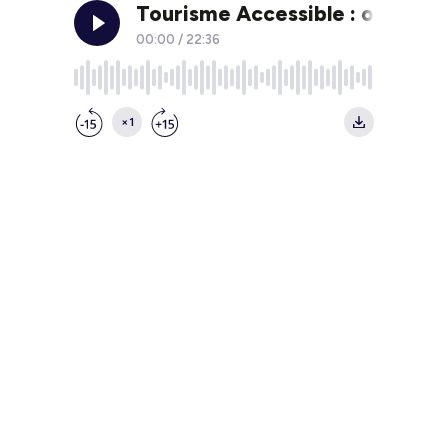
Tourisme Accessible : on agit o
00:00
/
22:36
×1