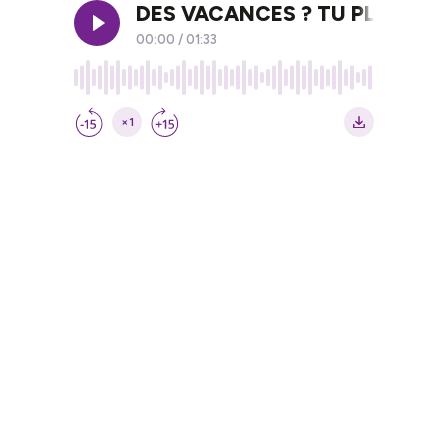
DES VACANCES ? TU PLAISANT
00:00
/
01:33
×1