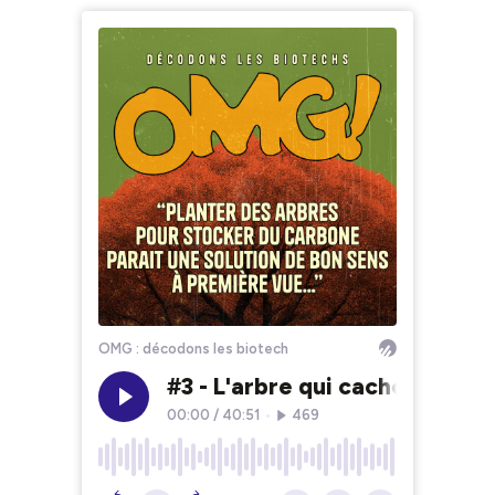
OMG : décodons les biotech
#3 - L'arbre qui cache les bio
00:00
/
40:51
•
469