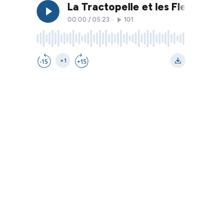
La Tractopelle et les Fleurs
00:00
/
05:23
•
101
×1