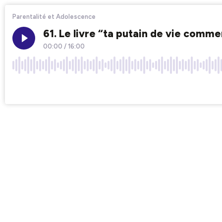
Parentalité et Adolescence
61. Le livre “ta putain de vie com
00:00
/
16:00
×1