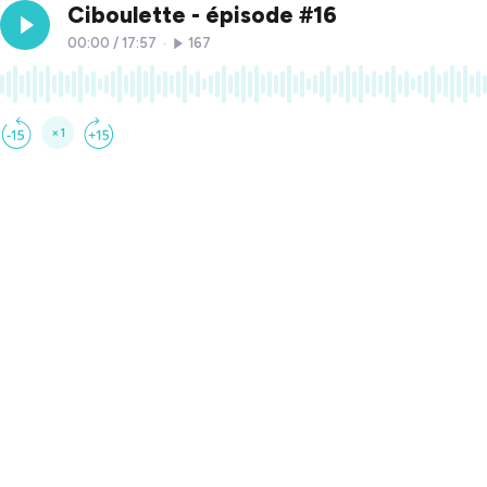
Ciboulette - épisode #16
00:00
/
17:57
•
167
×1