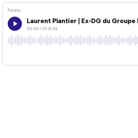
Patate
Laurent Plantier | Ex-DG du Groupe D
00:00
/
01:15:45
×1