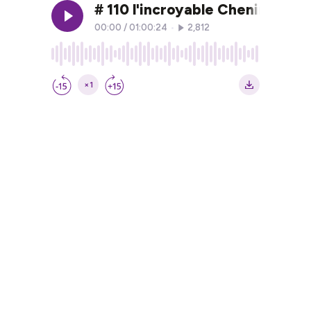
# 110 l'incroyable Chenin, une
00:00
/
01:00:24
•
2,812
×1