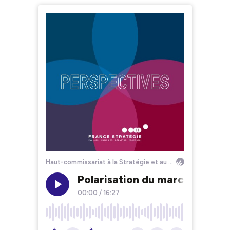
Haut-commissariat à la Stratégie et au Plan
Polarisation du marché du trav
00:00
/
16:27