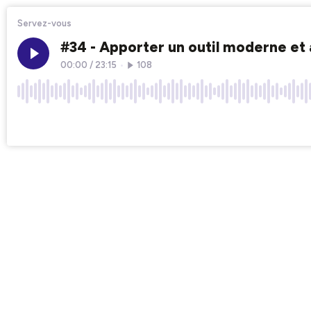
Servez-vous
#34 - Apporter un outil moderne et 
00:00
/
23:15
•
108
×1