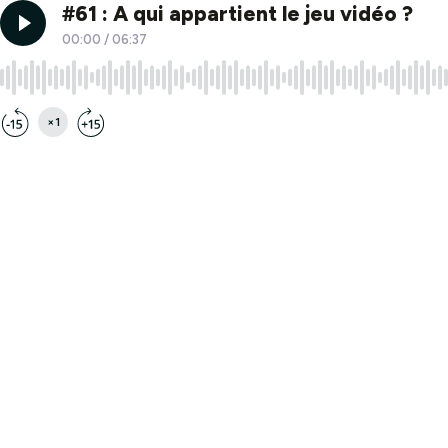
#61 : A qui appartient le jeu vidéo ?
00:00
/
06:37
×1