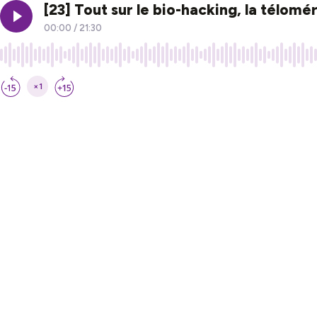
[23] Tout sur le bio-hacking, la télom
00:00
/
21:30
×1