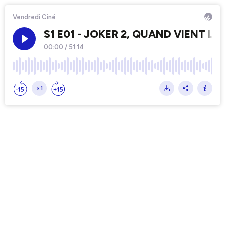
Vendredi Ciné
S1 E01 - JOKER 2, QUAND VIENT L
00:00
/
51:14
×1