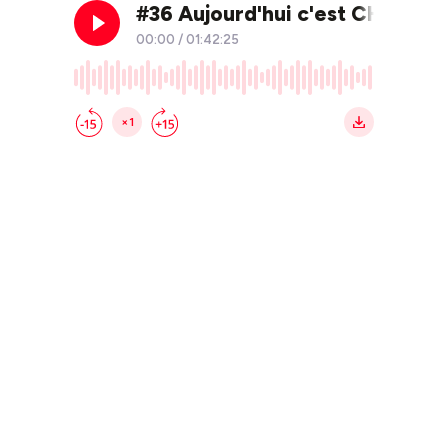
#36 Aujourd'hui c'est CHAMP
00:00
/
01:42:25
×1