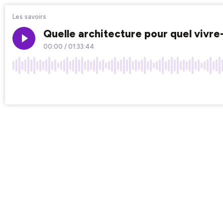
Les savoirs
Quelle architecture pour quel vivr
00:00
/
01:33:44
×1