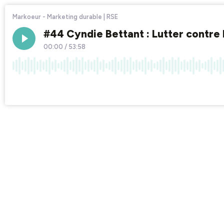
Markoeur - Marketing durable | RSE
#44 Cyndie Bettant : Lutter contre 
00:00
/
53:58
×1