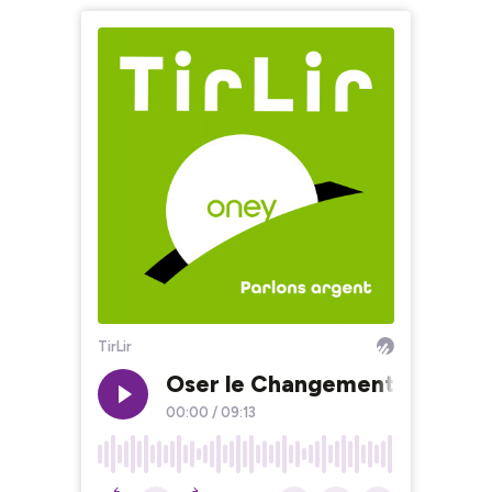
TirLir
Oser le Changement : Réinvent
00:00
/
09:13