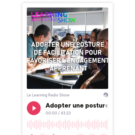
Le Learning Radio Show
Adopter une posture de facil
00:00
/
43:23