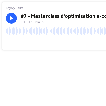
Loyoly Talks
#7 - Masterclass d'optimisation e-
00:00
/
01:14:59
×1
Chapters