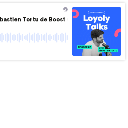
ébastien Tortu de Boost Conversion)
#7