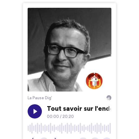
La Pause Dig’
Tout savoir sur l'endosleeve
00:00
/
20:20