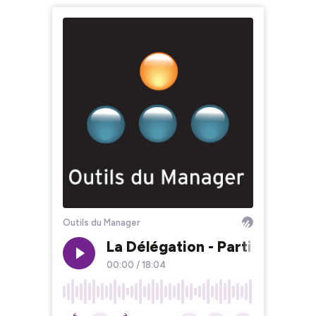
Outils du Manager
La Délégation - Partie 1
00:00
/
18:04