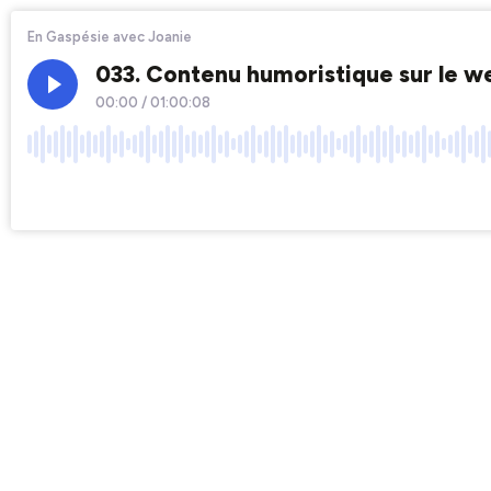
En Gaspésie avec Joanie
033. Contenu humoristique sur le w
00:00
/
01:00:08
×1