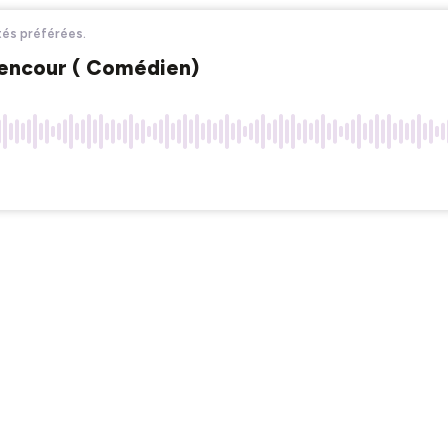
ités préférées.
yencour ( Comédien)