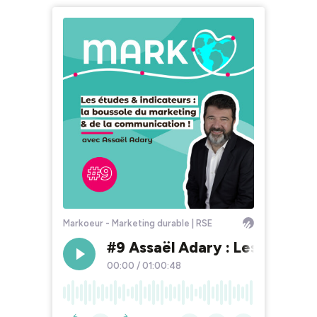
Markoeur - Marketing durable | RSE
#9 Assaël Adary : Les études 
00:00
/
01:00:48