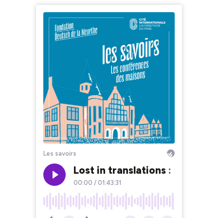
Les savoirs
Lost in translations : Dante, 
00:00
/
01:43:31