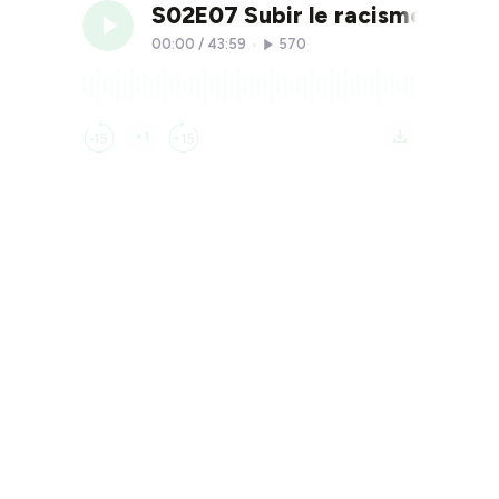
S02E07 Subir le racisme en di
00:00
/
43:59
•
570
×1