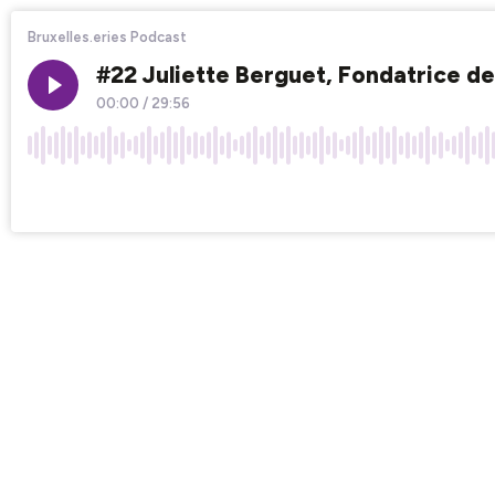
Bruxelles.eries Podcast
#22 Juliette Berguet, Fondatrice de 
00:00
/
29:56
×1