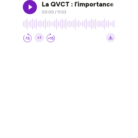
La QVCT : l’importance d’adopt
00:00
/
11:03
×1