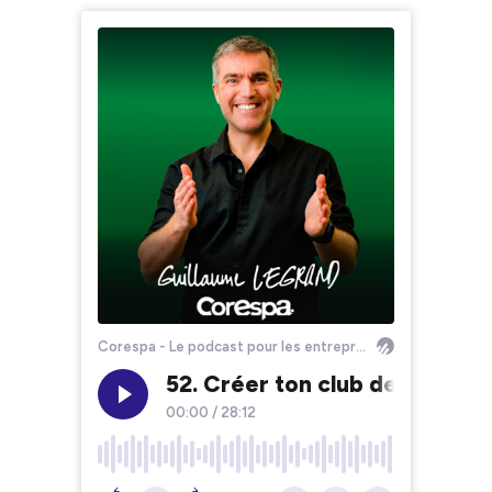
Corespa - Le podcast pour les entrepreneurs du fitness
52. Créer ton club de sport
00:00
/
28:12