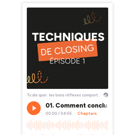
Tu dis quoi : les bons réflexes comportementaux
01. Comment conclure une ven
Chapters
00:00
/
04:55
•