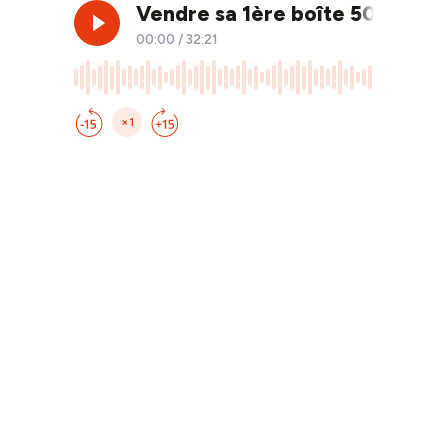
Vendre sa 1ère boîte 50M€ et 
00:00
/
32:21
×1