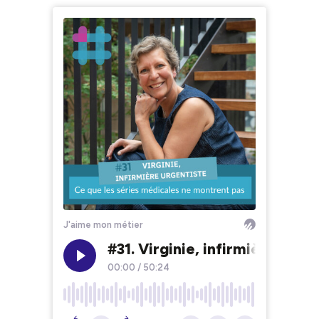
J'aime mon métier
#31. Virginie, infirmière urge
00:00
/
50:24