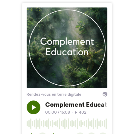
Rendez-vous en terre digitale
Complement Education
00:00
/
15:08
•
402