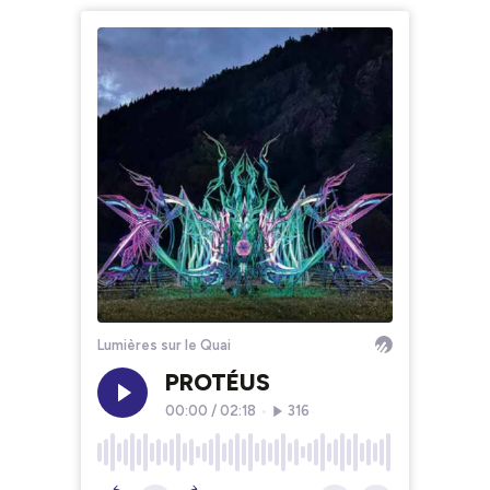
Lumières sur le Quai
PROTÉUS
00:00
/
02:18
•
316